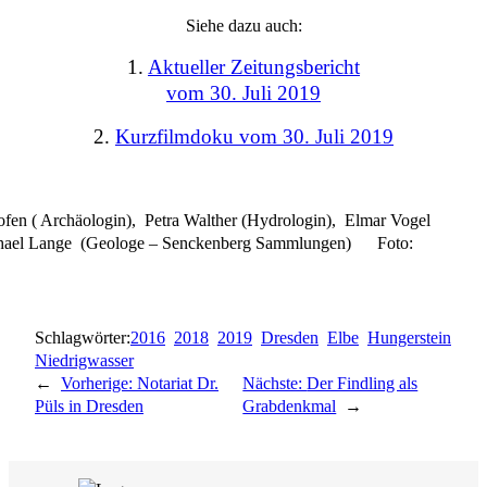
Siehe dazu auch:
1.
Aktueller Zeitungsbericht
vom 30. Juli 2019
2.
Kurzfilmdoku vom 30. Juli 2019
ofen ( Archäologin), Petra Walther (Hydrologin), Elmar Vogel
Michael Lange (Geologe – Senckenberg Sammlungen) Foto:
Schlagwörter:
2016
2018
2019
Dresden
Elbe
Hungerstein
Niedrigwasser
←
Vorherige:
Notariat Dr.
Nächste:
Der Findling als
Püls in Dresden
Grabdenkmal
→