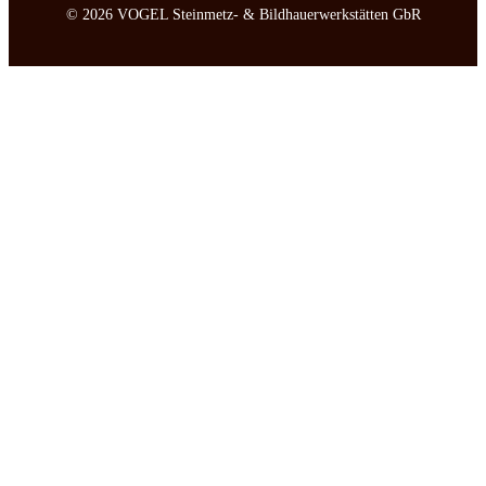
©️ 2026 VOGEL Steinmetz- & Bildhauerwerkstätten GbR