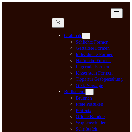
Zum
Inhalt
springen
Grabmale
Schlichte Formen
Gestaltete Formen
Individuelle Formen
Natürliche Formen
Lagernde Formen
Kissenstein Formen
Tipps zur Grabgestaltung
Grab Vorsorge
Bildhauerei
Brunnen
Freie Plastiken
Portraits
Offene Kamine
Wappenschilder
Schrifttafeln