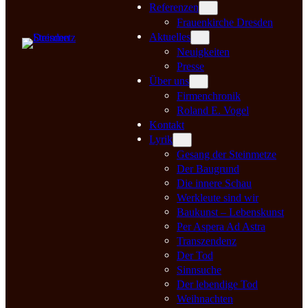
Referenzen
Frauenkirche Dresden
Aktuelles
Neuigkeiten
Presse
Über uns
Firmenchronik
Roland E. Vogel
Kontakt
Lyrik
Gesang der Steinmetze
Der Baugrund
Die innere Schau
Werkleute sind wir
Baukunst – Lebenskunst
Per Aspera Ad Astra
Transzendenz
Der Tod
Sinnsuche
Der lebendige Tod
Weihnachten