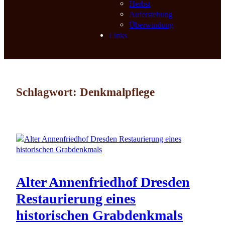
Herbst
Auferstehung
Überwindung
Links
Schlagwort:
Denkmalpflege
Alter Annenfriedhof Dresden
Restaurierung eines
historischen Grabdenkmals