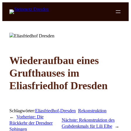
Zum
Inhalt
springen
Wiederaufbau eines
Grufthauses im
Eliasfriedhof Dresden
Schlagwörter:
Eliasfriedhof-Dresden
Rekonstruktion
←
Vorherige:
Die
Nächste:
Rekonstruktion des
Rückkehr der Dresdner
Grabdenkmals für Lili Elbe
→
Sphingen