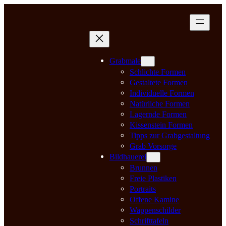
Zum
Inhalt
springen
Grabmale
Schlichte Formen
Gestaltete Formen
Individuelle Formen
Natürliche Formen
Lagernde Formen
Kissenstein Formen
Tipps zur Grabgestaltung
Grab Vorsorge
Bildhauerei
Brunnen
Freie Plastiken
Portraits
Offene Kamine
Wappenschilder
Schrifttafeln