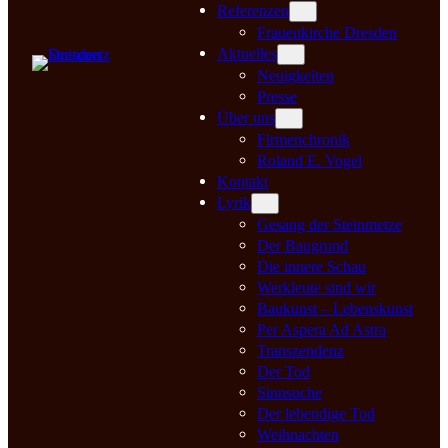
Referenzen
Frauenkirche Dresden
Aktuelles
Neuigkeiten
Presse
Über uns
Firmenchronik
Roland E. Vogel
Kontakt
Lyrik
Gesang der Steinmetze
Der Baugrund
Die innere Schau
Werkleute sind wir
Baukunst – Lebenskunst
Per Aspera Ad Astra
Transzendenz
Der Tod
Sinnsuche
Der lebendige Tod
Weihnachten